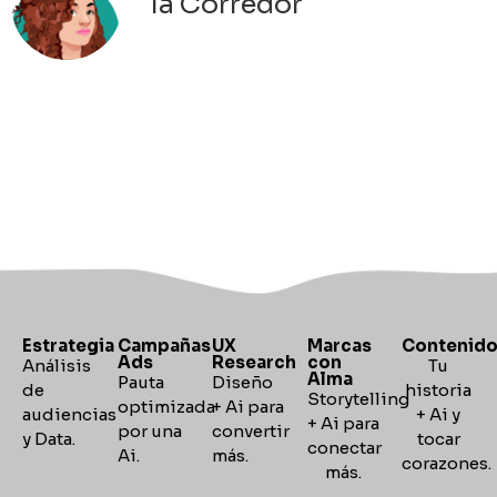
Ia Corredor
Estrategia
Campañas
UX
Marcas
Contenid
Ads
Research
con
Análisis
Tu
Alma
Pauta
Diseño
de
historia
Storytelling
optimizada
+ Ai para
audiencias
+ Ai y
+
Ai para
por una
convertir
y Data.
tocar
conectar
Ai.
más.
corazones
más.