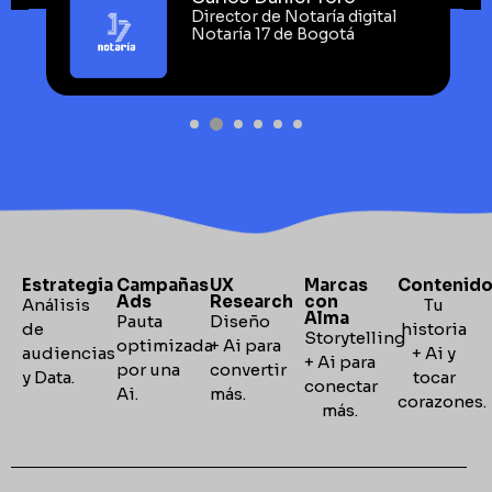
Director de Notaría digital
Notaría 17 de Bogotá
Estrategia
Campañas
UX
Marcas
Contenid
Ads
Research
con
Análisis
Tu
Alma
Pauta
Diseño
de
historia
Storytelling
optimizada
+ Ai para
audiencias
+ Ai y
+
Ai para
por una
convertir
y Data.
tocar
conectar
Ai.
más.
corazones
más.