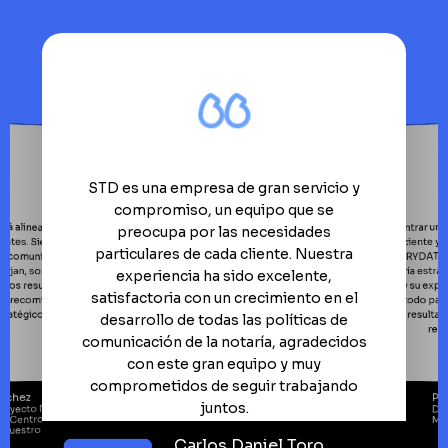
STD es una empresa de gran servicio y
compromiso, un equipo que se
Encontrar una
tá alineado a las
 sus clientes. Siempre
 cuidar la comunicación
preocupa por las necesidades
eficiente y 
particulares de cada cliente. Nuestra
STORYDATA e
asesoría estrat
nejan, son muy
experiencia ha sido excelente,
. Los resultados
data y su expe
satisfactoria con un crecimiento en el
tienen todo par
los recomiendo
atégico digital.
de los resulta
desarrollo de todas las políticas de
rec
comunicación de la notaría, agradecidos
con este gran equipo y muy
comprometidos de seguir trabajando
ánchez
Pa
juntos.
royecto Notaría 17
Dir
 - Centro
MA
 Nuestro Bogotá
Carlos Daniel Toro