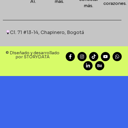
Ai.
más.
corazones
más.
Cl. 71 #13-14, Chapinero, Bogotá
© Diseñado y desarrollado
por STORYDATA