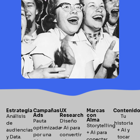
Estrategia
Campañas
UX
Marcas
Contenid
Ads
Research
con
Análisis
Tu
Alma
Pauta
Diseño
de
historia
Storytelling
optimizada
+ Ai para
audiencias
+ Ai y
+
Ai para
por una
convertir
y Data.
tocar
conectar