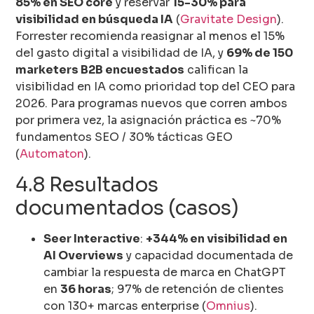
85% en SEO core
y reservar
15-30% para
visibilidad en búsqueda IA
(
Gravitate Design
).
Forrester recomienda reasignar al menos el 15%
del gasto digital a visibilidad de IA, y
69% de 150
marketers B2B encuestados
califican la
visibilidad en IA como prioridad top del CEO para
2026. Para programas nuevos que corren ambos
por primera vez, la asignación práctica es ~70%
fundamentos SEO / 30% tácticas GEO
(
Automaton
).
4.8 Resultados
documentados (casos)
Seer Interactive
:
+344% en visibilidad en
AI Overviews
y capacidad documentada de
cambiar la respuesta de marca en ChatGPT
en
36 horas
; 97% de retención de clientes
con 130+ marcas enterprise (
Omnius
).