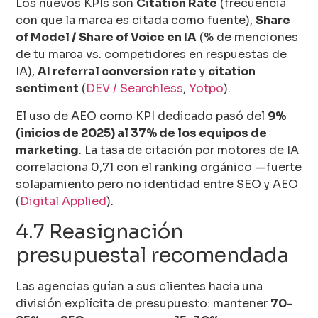
Los nuevos KPIs son
Citation Rate
(frecuencia
con que la marca es citada como fuente),
Share
of Model / Share of Voice en IA
(% de menciones
de tu marca vs. competidores en respuestas de
IA),
AI referral conversion rate
y
citation
sentiment
(
DEV / Searchless
,
Yotpo
).
El uso de AEO como KPI dedicado pasó del
9%
(inicios de 2025) al 37% de los equipos de
marketing
. La tasa de citación por motores de IA
correlaciona 0,71 con el ranking orgánico —fuerte
solapamiento pero no identidad entre SEO y AEO
(
Digital Applied
).
4.7 Reasignación
presupuestal recomendada
Las agencias guían a sus clientes hacia una
división explícita de presupuesto: mantener
70-