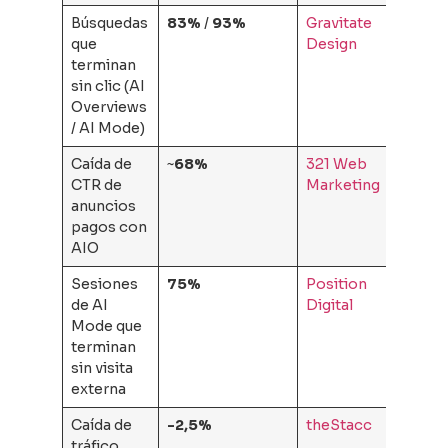
Búsquedas
83%
/
93%
Gravitate
que
Design
terminan
sin clic (AI
Overviews
/ AI Mode)
Caída de
~
68%
321 Web
CTR de
Marketing
anuncios
pagos con
AIO
Sesiones
75%
Position
de AI
Digital
Mode que
terminan
sin visita
externa
Caída de
-2,5%
theStacc
tráfico