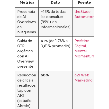
Métrica
Dato
Fuente
Presencia
~48% de todas
theStacc
,
de AI
las consultas
Automaton
Overviews
(99%+ en
en
informacionales)
búsquedas
Caída de
61%
(de 1,76% a
Position
CTR
0,61% promedio)
Digital
,
orgánico
Mental
con AI
Momentum
Overview
presente
Reducción
58%
321 Web
de clics a
Marketing
resultados
top con
AIO
(estudio
Ahrefs)