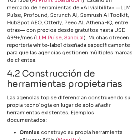
YouTube (
AI Profit Boardroom
). Estalló un
mercado de herramientas de «AI visibility» —LLM
Pulse, Profound, Scrunch AI, Semrush AI Toolkit,
HubSpot AEO, Otterly, Peec AI, AthenaHQ, entre
otras— con precios desde gratuitos hasta USD
499+/mes (
LLM Pulse
,
Sanbi.ai
). Muchas ofrecen
reportería white-label diseñada específicamente
para que las agencias gestionen múltiples marcas
de clientes.
4.2 Construcción de
herramientas propietarias
Las agencias top se diferencian construyendo su
propia tecnología en lugar de solo añadir
herramientas existentes. Ejemplos
documentados:
Omnius
construyó su propia herramienta
«Atomic AGI» (
Minuttia
).