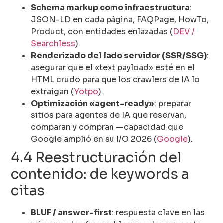
Schema markup como infraestructura
:
JSON-LD en cada página, FAQPage, HowTo,
Product, con entidades enlazadas (
DEV /
Searchless
).
Renderizado del lado servidor (SSR/SSG)
:
asegurar que el «text payload» esté en el
HTML crudo para que los crawlers de IA lo
extraigan (
Yotpo
).
Optimización «agent-ready»
: preparar
sitios para agentes de IA que reservan,
comparan y compran —capacidad que
Google amplió en su I/O 2026 (
Google
).
4.4 Reestructuración del
contenido: de keywords a
citas
BLUF / answer-first
: respuesta clave en las