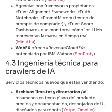
Agencias con frameworks propietarios:
«Trust Alignment Framework», «Truth
Notebook», «PromptMirror» (testeo de
prompts de comprador) y «Trust Score
Dashboard» que monitorea cómo los LLMs
representan la marca en tiempo real
(
Minuttia
).
WebFX
ofrece «RevenueCloudFX»
potenciado por IBM Watson (
SeoProfy
).
4.3 Ingeniería técnica para
crawlers de IA
Servicios técnicos nuevos que están vendiendo:
Archivos llms.txt y directorios /ai
:
resúmenes en texto plano del producto,
precios y documentación, despojados de UI,
diseñados para robots (
Yotpo
,
Omnius
).