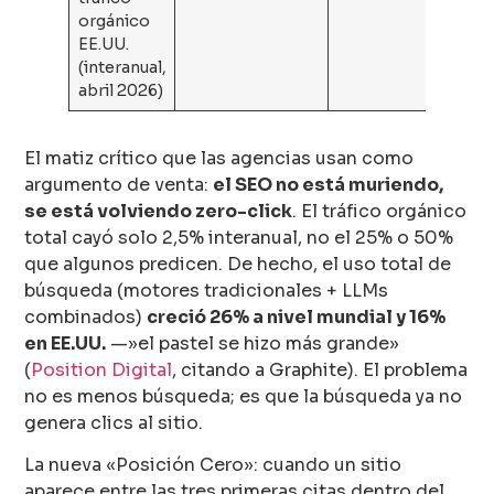
orgánico
EE.UU.
(interanual,
abril 2026)
El matiz crítico que las agencias usan como
argumento de venta:
el SEO no está muriendo,
se está volviendo zero-click
. El tráfico orgánico
total cayó solo 2,5% interanual, no el 25% o 50%
que algunos predicen. De hecho, el uso total de
búsqueda (motores tradicionales + LLMs
combinados)
creció 26% a nivel mundial y 16%
en EE.UU.
—»el pastel se hizo más grande»
(
Position Digital
, citando a Graphite). El problema
no es menos búsqueda; es que la búsqueda ya no
genera clics al sitio.
La nueva «Posición Cero»: cuando un sitio
aparece entre las tres primeras citas dentro del