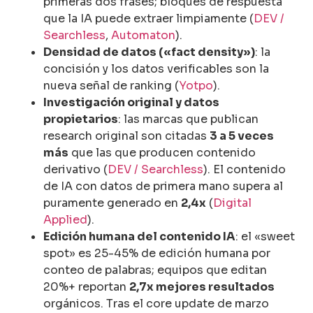
primeras dos frases; bloques de respuesta
que la IA puede extraer limpiamente (
DEV /
Searchless
,
Automaton
).
Densidad de datos («fact density»)
: la
concisión y los datos verificables son la
nueva señal de ranking (
Yotpo
).
Investigación original y datos
propietarios
: las marcas que publican
research original son citadas
3 a 5 veces
más
que las que producen contenido
derivativo (
DEV / Searchless
). El contenido
de IA con datos de primera mano supera al
puramente generado en
2,4x
(
Digital
Applied
).
Edición humana del contenido IA
: el «sweet
spot» es 25-45% de edición humana por
conteo de palabras; equipos que editan
20%+ reportan
2,7x mejores resultados
orgánicos. Tras el core update de marzo