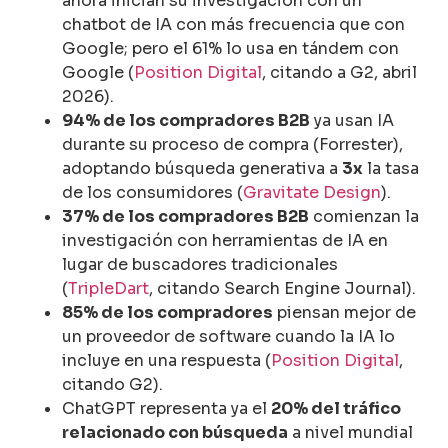
ahora inician su investigación con un
chatbot de IA con más frecuencia que con
Google; pero el 61% lo usa en tándem con
Google (
Position Digital
, citando a G2, abril
2026).
94% de los compradores B2B
ya usan IA
durante su proceso de compra (Forrester),
adoptando búsqueda generativa a
3x
la tasa
de los consumidores (
Gravitate Design
).
37% de los compradores B2B
comienzan la
investigación con herramientas de IA en
lugar de buscadores tradicionales
(
TripleDart
, citando Search Engine Journal).
85% de los compradores
piensan mejor de
un proveedor de software cuando la IA lo
incluye en una respuesta (
Position Digital
,
citando G2).
ChatGPT representa ya el
20% del tráfico
relacionado con búsqueda
a nivel mundial