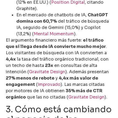
(12% en EE.UU.) (
Position Digital
, citando
Graphite).
En el mercado de chatbots de IA,
ChatGPT
domina con 60,7%
del tráfico de búsqueda
IA, seguido de Gemini (15,0%) y Copilot
(13,2%) (
Mental Momentum
).
El argumento financiero más fuerte:
el tráfico
que sí llega desde IA convierte mucho mejor
.
Los visitantes de búsqueda con IA convierten a
4,4x
la tasa del tráfico orgánico tradicional, con
un techo de hasta
23x
en consultas de alta
intención (
Gravitate Design
). Además presentan
27% menos de rebote
y
4,4x más valor de
engagement
(
Improvado
). Las marcas citadas
por motores de IA obtienen
35% más de CTR
orgánico
que las no citadas (
Gravitate Design
).
3. Cómo está cambiando