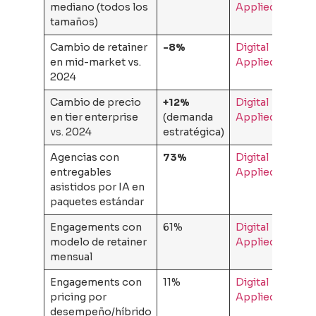
mediano (todos los
Applied
tamaños)
Cambio de retainer
-8%
Digital
en mid-market vs.
Applied
2024
Cambio de precio
+12%
Digital
en tier enterprise
(demanda
Applied
vs. 2024
estratégica)
Agencias con
73%
Digital
entregables
Applied
asistidos por IA en
paquetes estándar
Engagements con
61%
Digital
modelo de retainer
Applied
mensual
Engagements con
11%
Digital
pricing por
Applied
desempeño/híbrido