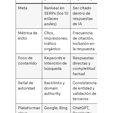
Meta
Rankear en
Ser citado
SERPs (los 10
dentro de
enlaces
respuestas
azules)
de IA
Métrica de
Clics,
Frecuencia
éxito
impresiones,
de citación,
tráfico
inclusión en
orgánico
la respuesta
Foco de
Keywords e
Respuestas
contenido
intención de
directas y
búsqueda
completitud
factual
Señal de
Backlinks y
Consistencia
autoridad
domain
de entidad y
authority
validación de
terceros
Plataformas
Google, Bing
ChatGPT,