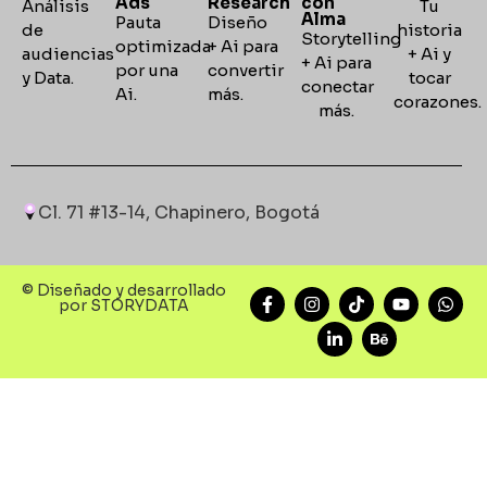
Ads
Research
con
Análisis
Tu
Alma
Pauta
Diseño
de
historia
Storytelling
optimizada
+ Ai para
audiencias
+ Ai y
+
Ai para
por una
convertir
y Data.
tocar
conectar
Ai.
más.
corazones
más.
Cl. 71 #13-14, Chapinero, Bogotá
© Diseñado y desarrollado
por STORYDATA