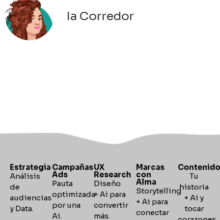
Ia Corredor
Estrategia
Campañas
UX
Marcas
Contenid
Ads
Research
con
Análisis
Tu
Alma
Pauta
Diseño
de
historia
Storytelling
optimizada
+ Ai para
audiencias
+ Ai y
+
Ai para
por una
convertir
y Data.
tocar
conectar
Ai.
más.
corazones