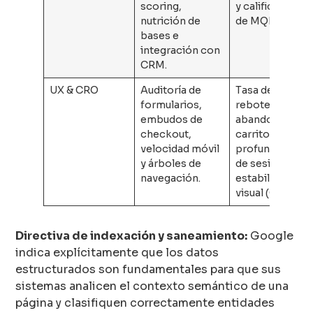
scoring,
y calificación
nutrición de
de MQL a SQL.
bases e
integración con
CRM.
UX & CRO
Auditoría de
Tasa de
formularios,
rebote,
embudos de
abandono de
checkout,
carritos,
velocidad móvil
profundidad
y árboles de
de sesión y
navegación.
estabilidad
visual (CLS).
Directiva de indexación y saneamiento:
Google
indica explícitamente que los datos
estructurados son fundamentales para que sus
sistemas analicen el contexto semántico de una
página y clasifiquen correctamente entidades