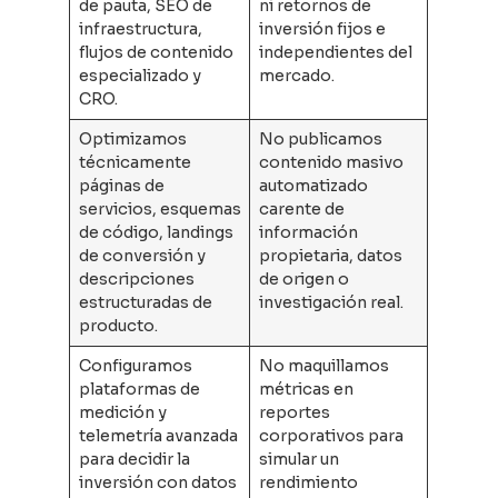
de pauta, SEO de
ni retornos de
infraestructura,
inversión fijos e
flujos de contenido
independientes del
especializado y
mercado.
CRO.
Optimizamos
No publicamos
técnicamente
contenido masivo
páginas de
automatizado
servicios, esquemas
carente de
de código, landings
información
de conversión y
propietaria, datos
descripciones
de origen o
estructuradas de
investigación real.
producto.
Configuramos
No maquillamos
plataformas de
métricas en
medición y
reportes
telemetría avanzada
corporativos para
para decidir la
simular un
inversión con datos
rendimiento