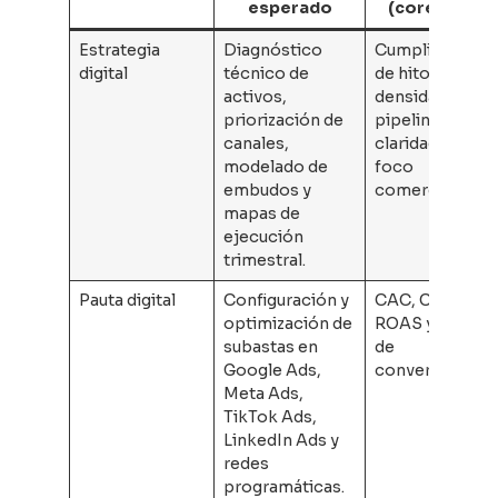
esperado
(core KPI)
Estrategia
Diagnóstico
Cumplimiento
digital
técnico de
de hitos,
activos,
densidad del
priorización de
pipeline y
canales,
claridad de
modelado de
foco
embudos y
comercial.
mapas de
ejecución
trimestral.
Pauta digital
Configuración y
CAC, CPL,
optimización de
ROAS y tasa
subastas en
de
Google Ads,
conversión.
Meta Ads,
TikTok Ads,
LinkedIn Ads y
redes
programáticas.