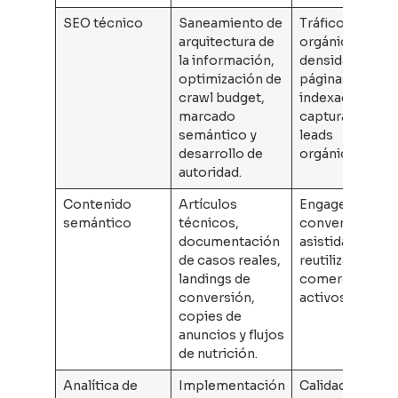
SEO técnico
Saneamiento de
Tráfico
arquitectura de
orgánico,
la información,
densidad de
optimización de
páginas
crawl budget,
indexadas y
marcado
captura de
semántico y
leads
desarrollo de
orgánicos.
autoridad.
Contenido
Artículos
Engagement,
semántico
técnicos,
conversiones
documentación
asistidas y
de casos reales,
reutilización
landings de
comercial de
conversión,
activos.
copies de
anuncios y flujos
de nutrición.
Analítica de
Implementación
Calidad de