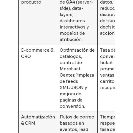
producto
de GA4 (server-
datos,
side), data-
reducción de
layers,
discrepancias
dashboards
de tracking y
interactivos y
decisiones
modelos de
accionables.
atribución.
E-commerce &
Optimización de
Tasa de
CRO
catálogos,
conversión,
control de
ticket
Merchant
promedio,
Center, limpieza
ventas netas y
de feeds
carritos
XML/JSON y
recuperados.
mejora de
páginas de
conversión.
Automatización
Flujos de correo
Tiempos de
& CRM
basados en
respuesta,
eventos, lead
tasa de cierre