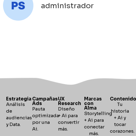
administrador
Estrategia
Campañas
UX
Marcas
Contenid
Ads
Research
con
Análisis
Tu
Alma
Pauta
Diseño
de
historia
Storytelling
optimizada
+ Ai para
audiencias
+ Ai y
+
Ai para
por una
convertir
y Data.
tocar
conectar
Ai.
más.
corazones
más.