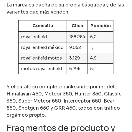
La marca es dueña de su propia búsqueda y de las
variantes que más venden:
Consulta
Clics
Posición
royal enfield
188.264
6,2
royal enfield méxico
9.052
1,1
royal enfield motos
3.129
4,9
motos royal enfield
6.796
5,1
Y el catálogo completo rankeando por modelo:
Himalayan 450, Meteor 350, Hunter 350, Classic
350, Super Meteor 650, Interceptor 650, Bear
650, Shotgun 650 y GRR 450, todos con tráfico
orgánico propio.
Fragmentos de producto y