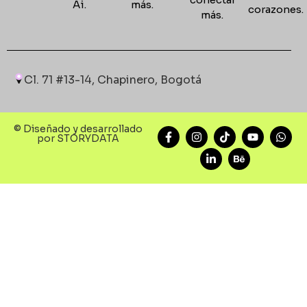
Ai.
más.
corazones
más.
Cl. 71 #13-14, Chapinero, Bogotá
© Diseñado y desarrollado
por STORYDATA