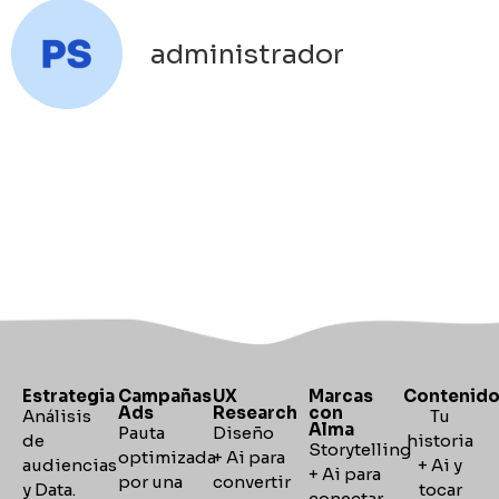
administrador
Estrategia
Campañas
UX
Marcas
Contenid
Ads
Research
con
Análisis
Tu
Alma
Pauta
Diseño
de
historia
Storytelling
optimizada
+ Ai para
audiencias
+ Ai y
+
Ai para
por una
convertir
y Data.
tocar
conectar