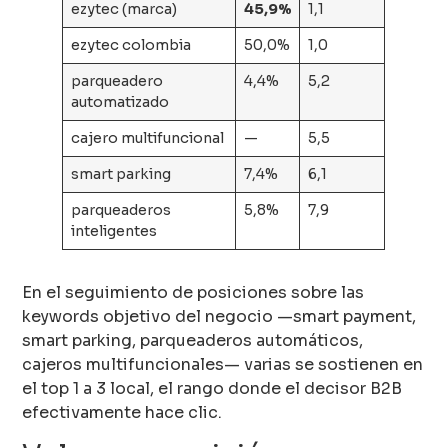
ezytec (marca)
45,9%
1,1
ezytec colombia
50,0%
1,0
parqueadero
4,4%
5,2
automatizado
cajero multifuncional
—
5,5
smart parking
7,4%
6,1
parqueaderos
5,8%
7,9
inteligentes
En el seguimiento de posiciones sobre las
keywords objetivo del negocio —smart payment,
smart parking, parqueaderos automáticos,
cajeros multifuncionales— varias se sostienen en
el top 1 a 3 local, el rango donde el decisor B2B
efectivamente hace clic.