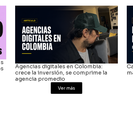
digitales en Colombia:
Caso de éxito BG
inversión, se comprime la
marca y comunida
promedio
V
Ver más