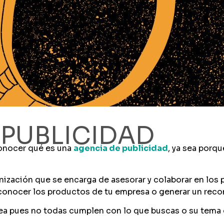
 PUBLICIDAD
conocer qué es una
agencia de publicidad
, ya sea porqu
ización que se encarga de asesorar y colaborar en los 
 a conocer los productos de tu empresa o generar un re
a pues no todas cumplen con lo que buscas o su tema d