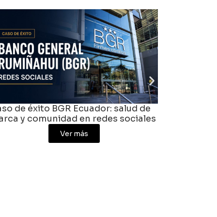
R Ecuador: salud de
Qué es una agencia digita
d en redes sociales
Colombia
er más
Ver más