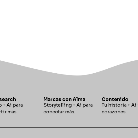
search
Marcas con Alma
Contenido
 + Ai para
Storytelling
+
Ai para
Tu historia + Ai 
tir más.
conectar más.
corazones.