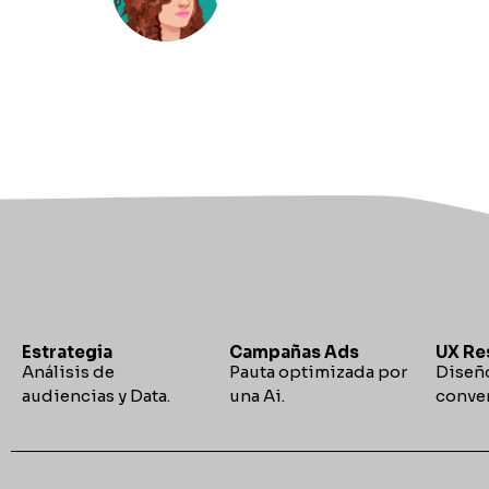
Estrategia
Campañas Ads
UX Re
Análisis de
Pauta optimizada por
Diseño
audiencias y Data.
una Ai.
conver