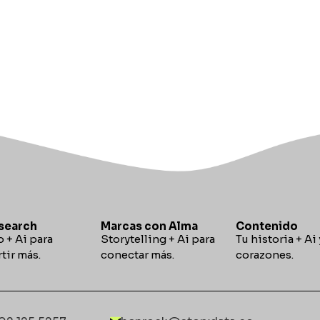
search
Marcas con Alma
Contenido
 + Ai para
Storytelling
+
Ai para
Tu historia + Ai 
tir más.
conectar más.
corazones.