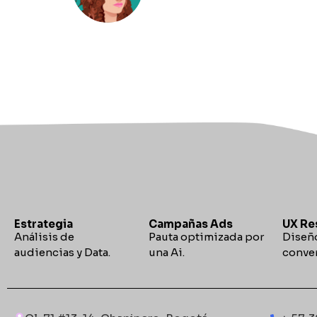
Estrategia
Campañas Ads
UX Re
Análisis de
Pauta optimizada por
Diseño
audiencias y Data.
una Ai.
conver