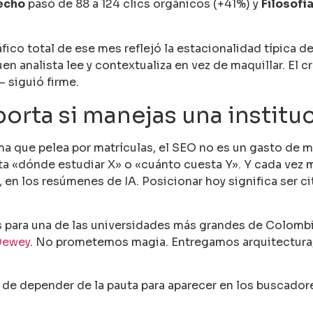
echo
pasó de 88 a 124 clics orgánicos (+41%) y
Filosofí
fico total de ese mes reflejó la estacionalidad típica d
en analista lee y contextualiza en vez de maquillar. El 
 siguió firme.
orta si manejas una institu
ama que pelea por matrículas, el SEO no es un gasto de 
a «dónde estudiar X» o «cuánto cuesta Y». Y cada vez m
en los resúmenes de IA. Posicionar hoy significa ser ci
s para una de las universidades más grandes de Colombi
Dewey
. No prometemos magia. Entregamos arquitectura, 
r de depender de la pauta para aparecer en los buscador