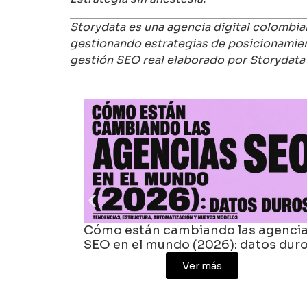
Storydata es una agencia digital colombia
gestionando estrategias de posicionamien
gestión SEO real elaborado por Storydata 
 agencias
Agencias digitales en Colombia:
tos duros
crece la inversión, se comprime la
agencia promedio
Ver más