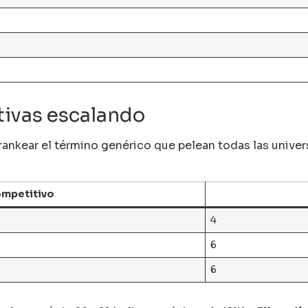
tivas escalando
s rankear el término genérico que pelean todas las univ
ompetitivo
4
6
6