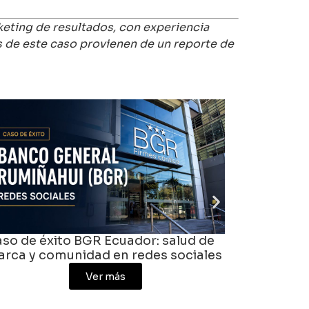
keting de resultados, con experiencia
s de este caso provienen de un reporte de
é es una agencia digital en
Caso de é
olombia
Ver más