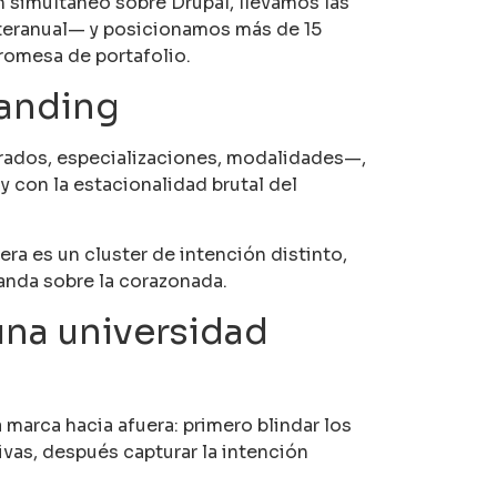
 simultáneo sobre Drupal, llevamos las
nteranual— y posicionamos más de 15
romesa de portafolio.
 landing
ados, especializaciones, modalidades—,
con la estacionalidad brutal del
ra es un cluster de intención distinto,
manda sobre la corazonada.
 una universidad
marca hacia afuera: primero blindar los
vas, después capturar la intención