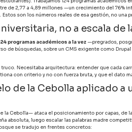
0 estudiantes). Trabajamos 124 programas académicos en
tre de 2,77 a 4,89 millones —un crecimiento del 76% i
. Estos son los números reales de esa gestión, no una p
universitaria, no a escala de
124 programas académicos a la vez
—pregrados, posgr
so de búsquedas, sobre un CMS exigente como Drupal y 
truco. Necesitaba arquitectura: entender que cada carre
iona con criterio y no con fuerza bruta, y que el dato 
elo de la Cebolla aplicado a
la Cebolla— ataca el posicionamiento por capas, de la 
ña absoluta, luego escalar las palabras madre competiti
osque se tradujo en frentes concretos: