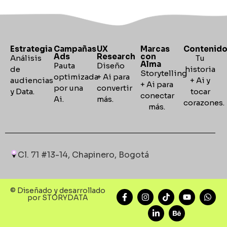
Estrategia
Campañas
UX
Marcas
Contenid
Ads
Research
con
Análisis
Tu
Alma
Pauta
Diseño
de
historia
Storytelling
optimizada
+ Ai para
audiencias
+ Ai y
+
Ai para
por una
convertir
y Data.
tocar
conectar
Ai.
más.
corazones
más.
Cl. 71 #13-14, Chapinero, Bogotá
© Diseñado y desarrollado
por STORYDATA