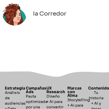
Ia Corredor
Estrategia
Campañas
UX
Marcas
Contenid
Ads
Research
con
Análisis
Tu
Alma
Pauta
Diseño
de
historia
Storytelling
optimizada
+ Ai para
audiencias
+ Ai y
+
Ai para
por una
convertir
y Data.
tocar