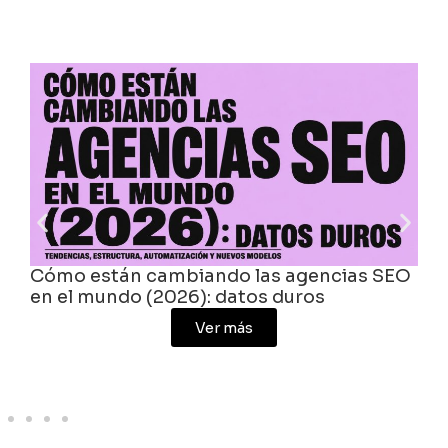
Cómo están cambiando las agencias SEO
Agen
n el mundo (2026): datos duros
inve
Ver más
pro