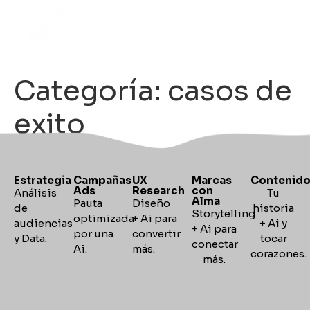
Categoría:
casos de
exito
Estrategia
Campañas
UX
Marcas
Contenid
Ads
Research
con
Análisis
Tu
Alma
Pauta
Diseño
de
historia
Storytelling
optimizada
+ Ai para
audiencias
+ Ai y
+
Ai para
por una
convertir
y Data.
tocar
conectar
Ai.
más.
corazones
más.